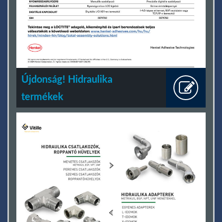
Újdonság! Hidraulika
termékek